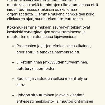
tuemme asiakkaitamme toimintamallin
muutoksissa sekä toimintojen ulkoistamisessa että
niiden tuomisessa takaisin osaksi omaa
organisaatiota. Olemme mukana hankkeiden koko
elinkaaren ajan, suunnitelusta toteutukseen.
Kokemuksemme mukaan seuraavat tekijät ovat
keskeisiä synergiaetujen saavuttamisessa ja
muutosten onnistuneessa läpiviennissä.
Prosessien ja järjestelmien oikea-aikainen,
priorisoitu ja tehokas harmonisointi.
Liiketoiminnan jatkuvuuden turvaaminen,
tietoturva huomioiden.
Roolien ja vastuiden selkeä määrittely ja
siirto.
Johdon sitoutuminen ja avoin viestintä,
erityisesti henkilöstö- ja muutosjohtamisen