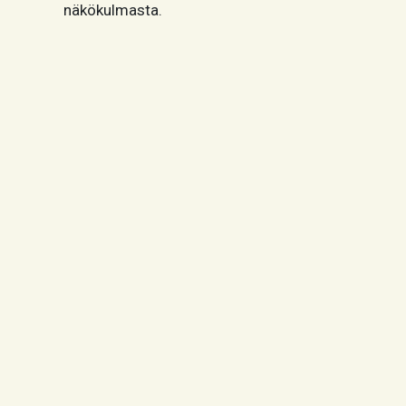
näkökulmasta.
Sininen Polku Konsultointi Oy
Ahkiokatu 2, 20780 Kaarina
Innopoli 1, Tekniikantie 12, 02150 Espoo
info@sininenpolku.fi
Y-tunnus: 3221010-9
LinkedIn